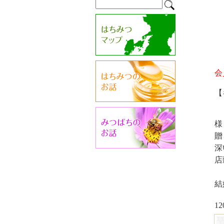
会
【
様
贈
深
店
結
1