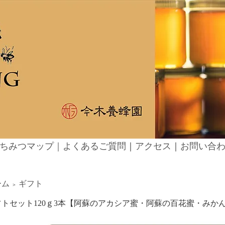
ちみつマップ｜
よくあるご質問
｜
アクセス
｜
お問い合
ーム
ギフト
＞
フトセット120ｇ3本【阿蘇のアカシア蜜・阿蘇の百花蜜・みか