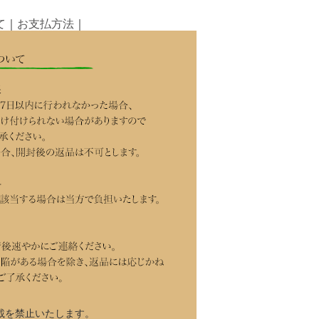
て
｜
お支払方法
｜
載を禁止いたします。