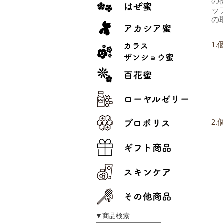
の
ッ
の
1
2
▼商品検索