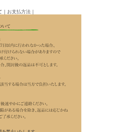
て
｜
お支払方法
｜
載を禁止いたします。