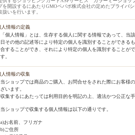
提供するショッピングカートASPサービス
カラーミーショッ
プを開設するにあたりGMOペパボ株式会社の定めた
プライバシ
取扱いを行います。
.個人情報の定義
「個人情報」とは、生存する個人に関する情報であって、当
日その他の記述等により特定の個人を識別することができる
合することができ、それにより特定の個人を識別することが
す。
.個人情報の収集
当ショップでは商品のご購入、お問合せをされた際にお客様
ざいます。
収集するにあたっては利用目的を明記の上、適法かつ公正な
当ショップで収集する個人情報は以下の通りです。
a)お名前、フリガナ
b)ご住所