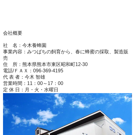
会社概要
社 名：今木養蜂園
事業内容：みつばちの飼育から、春に蜂蜜の採取、製造販
売
住 所：熊本県熊本市東区昭和町12-30
電話/ＦＡＸ：096-369-4195
代 表 者：今木 智雄
営業時間：11：00～17：00
定 休 日：月・火・水曜日